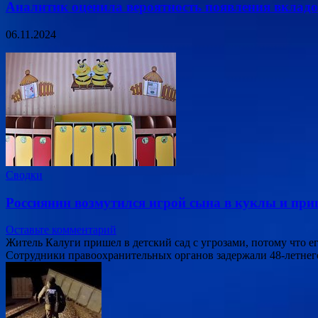
Аналитик оценила вероятность появления вкладо
06.11.2024
Сводки
Россиянин возмутился игрой сына в куклы и приш
Оставьте комментарий
Житель Калуги пришел в детский сад с угрозами, потому что 
Сотрудники правоохранительных органов задержали 48-летнего