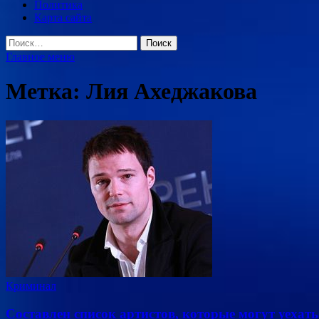
Политика
Карта сайта
Найти:
Главное меню
Метка:
Лия Ахеджакова
Криминал
Составлен список артистов, которые могут уехать 