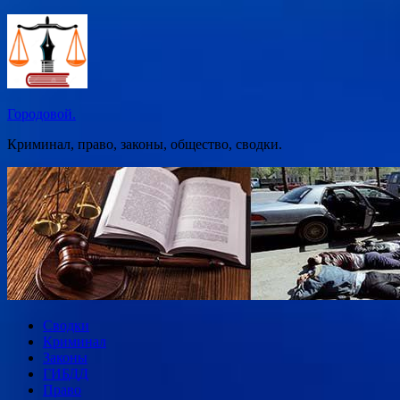
Перейти
к
содержимому
Городовой.
Криминал, право, законы, общество, сводки.
Сводки
Криминал
Законы
ГИБДД
Право