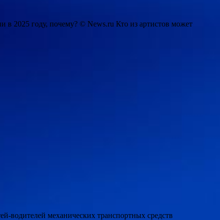
 в 2025 году, почему? © News.ru Кто из артистов может
етей-водителей механических транспортных средств