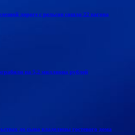
елезной дороге с рельсов сошло 22 вагона
грабили на 5,2 миллиона рублей
ьствах до сына владелицы гостевого дома