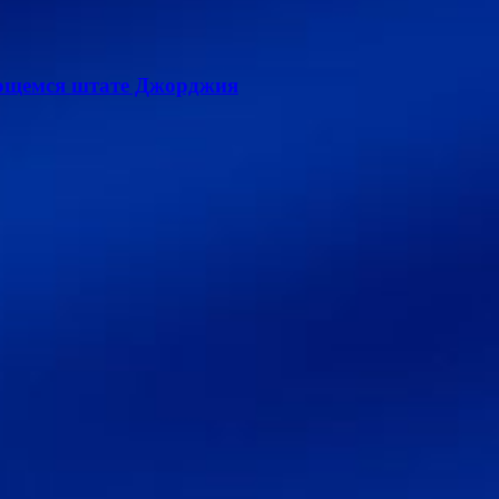
лющемся штате Джорджия