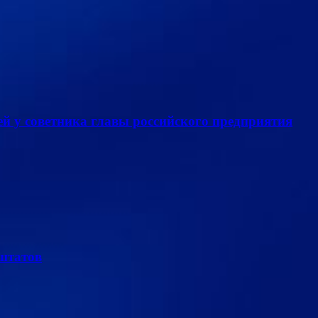
й у советника главы российского предприятия
 штатов