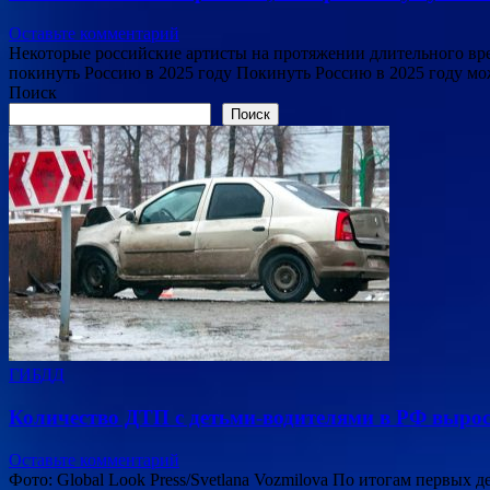
Оставьте комментарий
Некоторые российские артисты на протяжении длительного врем
покинуть Россию в 2025 году Покинуть Россию в 2025 году 
Поиск
Поиск
ГИБДД
Количество ДТП с детьми-водителями в РФ вырос
Оставьте комментарий
Фото: Global Look Press/Svetlana Vozmilova По итогам первых