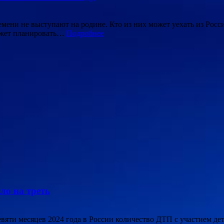
ени не выступают на родине. Кто из них может уехать из России
может планировать…
Подробнее
ло на треть
 девяти месяцев 2024 года в России количество ДТП с участием д