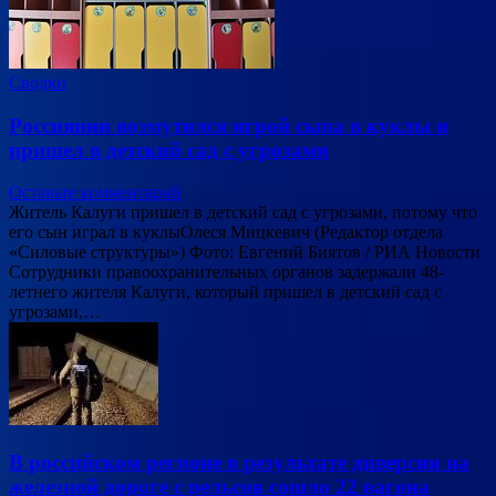
Сводки
Россиянин возмутился игрой сына в куклы и
пришел в детский сад с угрозами
Оставьте комментарий
Житель Калуги пришел в детский сад с угрозами, потому что
его сын играл в куклыОлеся Мицкевич (Редактор отдела
«Силовые структуры») Фото: Евгений Биятов / РИА Новости
Сотрудники правоохранительных органов задержали 48-
летнего жителя Калуги, который пришел в детский сад с
угрозами,…
В российском регионе в результате диверсии на
железной дороге с рельсов сошло 22 вагона