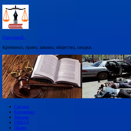
Перейти
к
содержимому
Городовой.
Криминал, право, законы, общество, сводки.
Сводки
Криминал
Законы
ГИБДД
Право