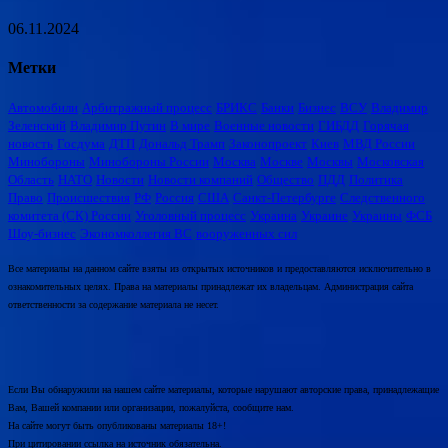
06.11.2024
Метки
Автомобили
Арбитражный процесс
БРИКС
Банки
Бизнес
ВСУ
Владимир
Зеленский
Владимир Путин
В мире
Военные новости
ГИБДД
Горячая
новость
Госдума
ДТП
Дональд Трамп
Законопроект
Киев
МВД России
Минобороны
Минобороны России
Москва
Москве
Москвы
Московская
Область
НАТО
Новости
Новости компаний
Общество
ПДД
Политика
Право
Происшествия
РФ
Россия
США
Санкт-Петербурге
Следственного
комитета (СК) России
Уголовный процесс
Украина
Украине
Украины
ФСБ
Шоу-бизнес
Экономколлегия ВС
вооруженных сил
Все материалы на данном сайте взяты из открытых источников и предоставляются исключительно в
ознакомительных целях. Права на материалы принадлежат их владельцам. Администрация сайта
ответственности за содержание материала не несет.
Если Вы обнаружили на нашем сайте материалы, которые нарушают авторские права, принадлежащие
Вам, Вашей компании или организации, пожалуйста, сообщите нам.
На сайте могут быть опубликованы материалы 18+!
При цитировании ссылка на источник обязательна.