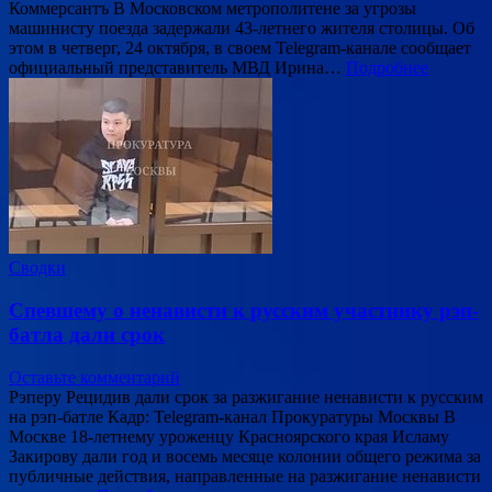
Коммерсантъ В Московском метрополитене за угрозы
машинисту поезда задержали 43-летнего жителя столицы. Об
этом в четверг, 24 октября, в своем Telegram-канале сообщает
официальный представитель МВД Ирина…
Подробнее
Сводки
Спевшему о ненависти к русским участнику рэп-
батла дали срок
Оставьте комментарий
Рэперу Рецидив дали срок за разжигание ненависти к русским
на рэп-батле Кадр: Telegram-канал Прокуратуры Москвы В
Москве 18-летнему уроженцу Красноярского края Исламу
Закирову дали год и восемь месяце колонии общего режима за
публичные действия, направленные на разжигание ненависти