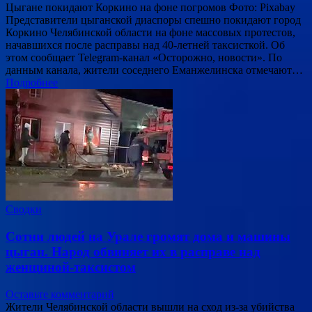
Цыгане покидают Коркино на фоне погромов Фото: Pixabay
Представители цыганской диаспоры спешно покидают город
Коркино Челябинской области на фоне массовых протестов,
начавшихся после расправы над 40-летней таксисткой. Об
этом сообщает Telegram-канал «Осторожно, новости». По
данным канала, жители соседнего Еманжелинска отмечают…
Подробнее
Сводки
Сотни людей на Урале громят дома и машины
цыган. Народ обвиняет их в расправе над
женщиной-таксистом
Оставьте комментарий
Жители Челябинской области вышли на сход из-за убийства