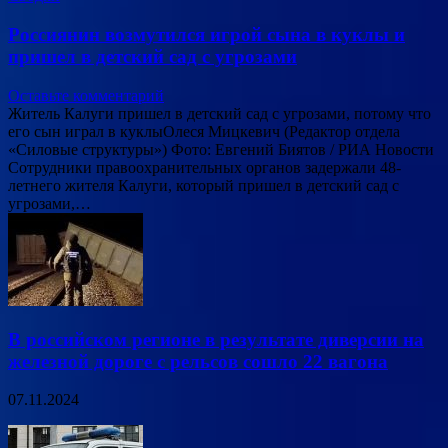
Россиянин возмутился игрой сына в куклы и
пришел в детский сад с угрозами
Оставьте комментарий
Житель Калуги пришел в детский сад с угрозами, потому что
его сын играл в куклыОлеся Мицкевич (Редактор отдела
«Силовые структуры») Фото: Евгений Биятов / РИА Новости
Сотрудники правоохранительных органов задержали 48-
летнего жителя Калуги, который пришел в детский сад с
угрозами,…
В российском регионе в результате диверсии на
железной дороге с рельсов сошло 22 вагона
07.11.2024