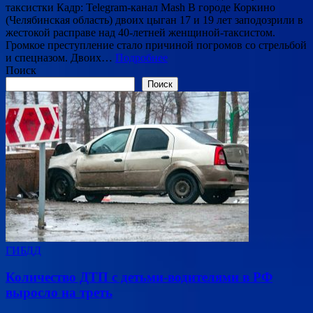
таксистки Кадр: Telegram-канал Mash В городе Коркино
(Челябинская область) двоих цыган 17 и 19 лет заподозрили в
жестокой расправе над 40-летней женщиной-таксистом.
Громкое преступление стало причиной погромов со стрельбой
и спецназом. Двоих…
Подробнее
Поиск
Поиск
ГИБДД
Количество ДТП с детьми-водителями в РФ
выросло на треть