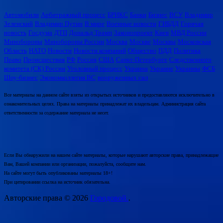
Автомобили
Арбитражный процесс
БРИКС
Банки
Бизнес
ВСУ
Владимир
Зеленский
Владимир Путин
В мире
Военные новости
ГИБДД
Горячая
новость
Госдума
ДТП
Дональд Трамп
Законопроект
Киев
МВД России
Минобороны
Минобороны России
Москва
Москве
Москвы
Московская
Область
НАТО
Новости
Новости компаний
Общество
ПДД
Политика
Право
Происшествия
РФ
Россия
США
Санкт-Петербурге
Следственного
комитета (СК) России
Уголовный процесс
Украина
Украине
Украины
ФСБ
Шоу-бизнес
Экономколлегия ВС
вооруженных сил
Все материалы на данном сайте взяты из открытых источников и предоставляются исключительно в
ознакомительных целях. Права на материалы принадлежат их владельцам. Администрация сайта
ответственности за содержание материала не несет.
Если Вы обнаружили на нашем сайте материалы, которые нарушают авторские права, принадлежащие
Вам, Вашей компании или организации, пожалуйста, сообщите нам.
На сайте могут быть опубликованы материалы 18+!
При цитировании ссылка на источник обязательна.
Авторские права © 2026
Городовой.
.