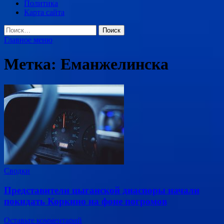
Политика
Карта сайта
Найти:
Главное меню
Метка:
Еманжелинска
Сводки
Представители цыганской диаспоры начали
покидать Коркино на фоне погромов
Оставьте комментарий