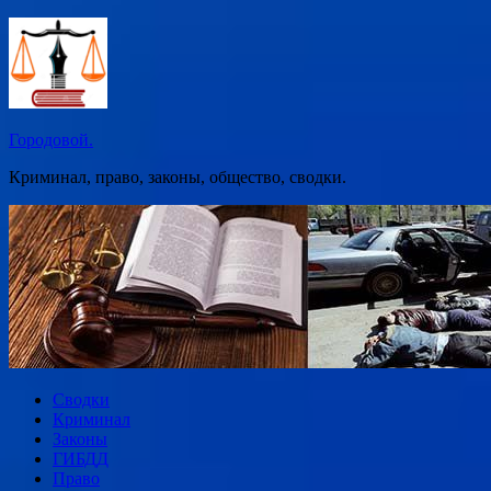
Перейти
к
содержимому
Городовой.
Криминал, право, законы, общество, сводки.
Сводки
Криминал
Законы
ГИБДД
Право