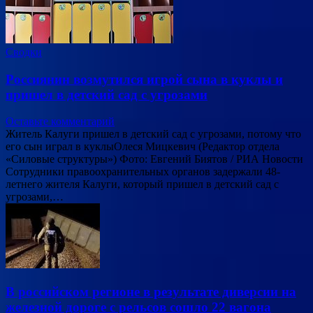
Сводки
Россиянин возмутился игрой сына в куклы и
пришел в детский сад с угрозами
Оставьте комментарий
Житель Калуги пришел в детский сад с угрозами, потому что
его сын играл в куклыОлеся Мицкевич (Редактор отдела
«Силовые структуры») Фото: Евгений Биятов / РИА Новости
Сотрудники правоохранительных органов задержали 48-
летнего жителя Калуги, который пришел в детский сад с
угрозами,…
В российском регионе в результате диверсии на
железной дороге с рельсов сошло 22 вагона