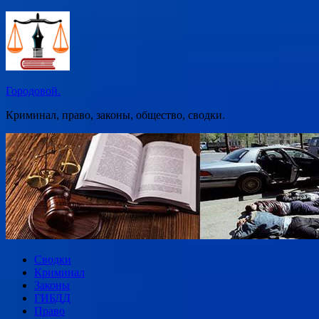
Перейти
к
содержимому
Городовой.
Криминал, право, законы, общество, сводки.
Сводки
Криминал
Законы
ГИБДД
Право