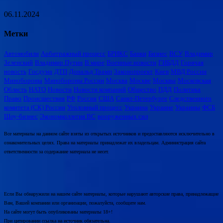
06.11.2024
Метки
Автомобили
Арбитражный процесс
БРИКС
Банки
Бизнес
ВСУ
Владимир
Зеленский
Владимир Путин
В мире
Военные новости
ГИБДД
Горячая
новость
Госдума
ДТП
Дональд Трамп
Законопроект
Киев
МВД России
Минобороны
Минобороны России
Москва
Москве
Москвы
Московская
Область
НАТО
Новости
Новости компаний
Общество
ПДД
Политика
Право
Происшествия
РФ
Россия
США
Санкт-Петербурге
Следственного
комитета (СК) России
Уголовный процесс
Украина
Украине
Украины
ФСБ
Шоу-бизнес
Экономколлегия ВС
вооруженных сил
Все материалы на данном сайте взяты из открытых источников и предоставляются исключительно в
ознакомительных целях. Права на материалы принадлежат их владельцам. Администрация сайта
ответственности за содержание материала не несет.
Если Вы обнаружили на нашем сайте материалы, которые нарушают авторские права, принадлежащие
Вам, Вашей компании или организации, пожалуйста, сообщите нам.
На сайте могут быть опубликованы материалы 18+!
При цитировании ссылка на источник обязательна.