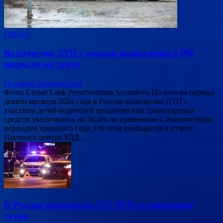
ГИБДД
Количество ДТП с детьми-водителями в РФ
выросло на треть
Оставьте комментарий
Фото: Global Look Press/Svetlana Vozmilova По итогам первых
девяти месяцев 2024 года в России количество ДТП с
участием детей-водителей механических транспортных
средств увеличилось на 38,4% по сравнению с аналогичным
периодом прошлого года. Об этом сообщается в отчете
Научного центра БДД…
В России произошло 272 ДТП за минувшие
сутки