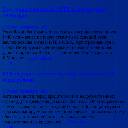
Суд удовлетворил иск ВТБ к структурам
JPMorgan
Оставьте комментарий
Российский банк сможет взыскать с американского почти
$440 млн – ранее на такую сумму из-за санкций были
заблокированы активы ВТБ в США. Арбитражный суд г.
Санкт-Петербурга и Ленинградской области полностью
удовлетворил иск ВТБ о взыскании денежных средств с
JPMorgan и…
Подробнее
Законы
ВТБ передаст новому юрлицу активы на 170
млрд рублей
Оставьте комментарий
Активы и долги перед кредиторами из недружественных
стран будут переведены до конца 2024 года. Об этом рассказал
«Ъ» со ссылкой на пресс-службу банка. «До конца текущего
года мы планируем одновременно передать вновь созданному
обществу активы и обязательства, касающиеся
недружественных кредиторов,…
Подробнее
Законы