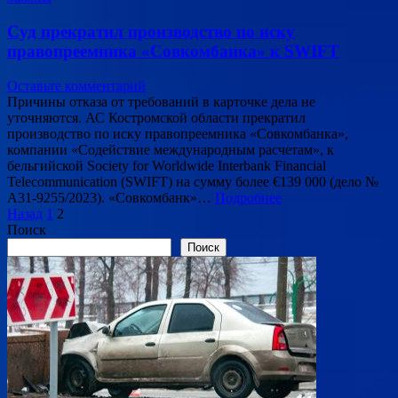
Суд прекратил производство по иску
правопреемника «Совкомбанка» к SWIFT
Оставьте комментарий
Причины отказа от требований в карточке дела не
уточняются. АС Костромской области прекратил
производство по иску правопреемника «Совкомбанка»,
компании «Содействие международным расчетам», к
бельгийской Society for Worldwide Interbank Financial
Telecommunication (SWIFT) на сумму более €139 000 (дело №
А31-9255/2023). «Совкомбанк»…
Подробнее
Пагинация
Назад
1
2
Поиск
записей
Поиск