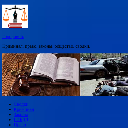
Перейти
к
содержимому
Городовой.
Криминал, право, законы, общество, сводки.
Сводки
Криминал
Законы
ГИБДД
Право