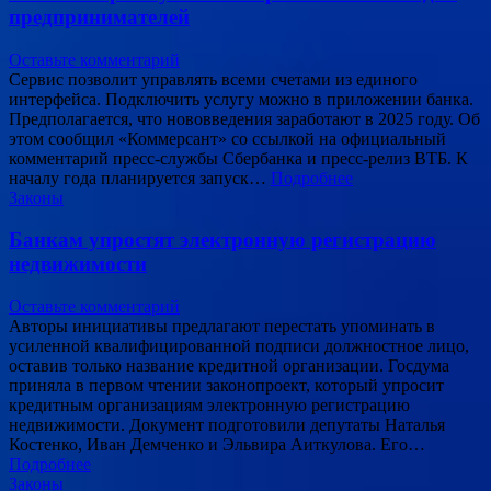
предпринимателей
Оставьте комментарий
Сервис позволит управлять всеми счетами из единого
интерфейса. Подключить услугу можно в приложении банка.
Предполагается, что нововведения заработают в 2025 году. Об
этом сообщил «Коммерсант» со ссылкой на официальный
комментарий пресс-службы Сбербанка и пресс-релиз ВТБ. К
началу года планируется запуск…
Подробнее
Законы
Банкам упростят электронную регистрацию
недвижимости
Оставьте комментарий
Авторы инициативы предлагают перестать упоминать в
усиленной квалифицированной подписи должностное лицо,
оставив только название кредитной организации. Госдума
приняла в первом чтении законопроект, который упросит
кредитным организациям электронную регистрацию
недвижимости. Документ подготовили депутаты Наталья
Костенко, Иван Демченко и Эльвира Аиткулова. Его…
Подробнее
Законы