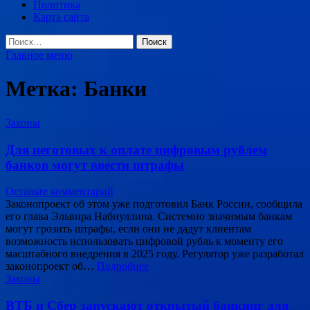
Политика
Карта сайта
Найти:
Главное меню
Метка:
Банки
Законы
Для неготовых к оплате цифровым рублем
банков могут ввести штрафы
Оставьте комментарий
Законопроект об этом уже подготовил Банк России, сообщила
его глава Эльвира Набиуллина. Системно значимым банкам
могут грозить штрафы, если они не дадут клиентам
возможность использовать цифровой рубль к моменту его
масштабного внедрения в 2025 году. Регулятор уже разработал
законопроект об…
Подробнее
Законы
ВТБ и Сбер запускают открытый банкинг для