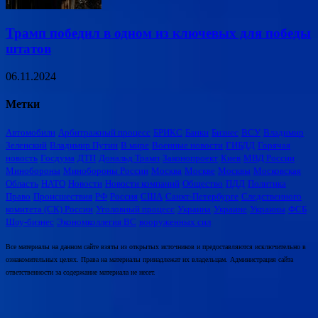
Трамп победил в одном из ключевых для победы
штатов
06.11.2024
Метки
Автомобили
Арбитражный процесс
БРИКС
Банки
Бизнес
ВСУ
Владимир
Зеленский
Владимир Путин
В мире
Военные новости
ГИБДД
Горячая
новость
Госдума
ДТП
Дональд Трамп
Законопроект
Киев
МВД России
Минобороны
Минобороны России
Москва
Москве
Москвы
Московская
Область
НАТО
Новости
Новости компаний
Общество
ПДД
Политика
Право
Происшествия
РФ
Россия
США
Санкт-Петербурге
Следственного
комитета (СК) России
Уголовный процесс
Украина
Украине
Украины
ФСБ
Шоу-бизнес
Экономколлегия ВС
вооруженных сил
Все материалы на данном сайте взяты из открытых источников и предоставляются исключительно в
ознакомительных целях. Права на материалы принадлежат их владельцам. Администрация сайта
ответственности за содержание материала не несет.